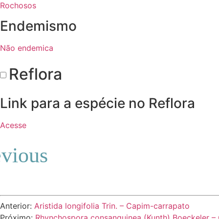
Rochosos
Endemismo
Não endemica
Reflora
Link para a espécie no Reflora
Acesse
Anterior:
Aristida longifolia Trin. – Capim-carrapato
Próximo:
Rhynchospora consanguinea (Kunth) Boeckeler – 