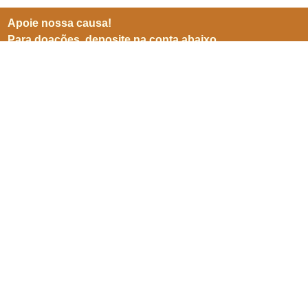
Apoie nossa causa!
Para doações, deposite na conta abaixo
BB (001)
Agência 3599-8
Conta 25905-5
CNPJ 06941500/0001-04
Inscreve-se para receber
nossas notícias
Enviar
SEPN 513, nº 38, bl. D, sl. 102,
Edifício Imperador,
Asa Norte,
Brasília/ DF. CEP 70769-900.