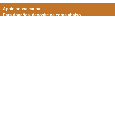
Apoie nossa causa!
Para doações, deposite na conta abaixo
BB (001)
Agência 3599-8
Conta 25905-5
CNPJ 06941500/0001-04
Inscreve-se para receber
nossas notícias
Enviar
SEPN 513, nº 38, bl. D, sl. 102,
Edifício Imperador,
Asa Norte,
Brasília/ DF. CEP 70769-900.