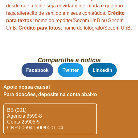
desde que a fonte seja devidamente citada e que não
haja alteração de sentido em seus conteúdos.
Crédito
para textos:
nome do repórter/Secom UnB ou Secom
UnB.
Crédito para fotos:
nome do fotógrafo/Secom UnB.
Compartilhe a notícia
Facebook
Twitter
LinkedIn
Apoie nossa causa!
Para doações, deposite na conta abaixo
BB (001)
Agência 3599-8
Conta 25905-5
CNPJ 06941500/0001-04