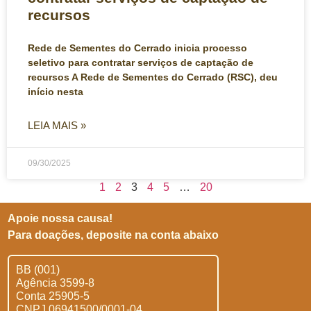
recursos
Rede de Sementes do Cerrado inicia processo
seletivo para contratar serviços de captação de
recursos A Rede de Sementes do Cerrado (RSC), deu
início nesta
LEIA MAIS »
09/30/2025
1
2
3
4
5
…
20
Apoie nossa causa!
Para doações, deposite na conta abaixo
BB (001)
Agência 3599-8
Conta 25905-5
CNPJ 06941500/0001-04