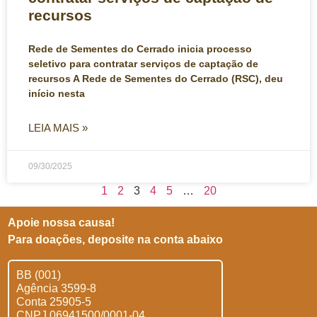
recursos
Rede de Sementes do Cerrado inicia processo
seletivo para contratar serviços de captação de
recursos A Rede de Sementes do Cerrado (RSC), deu
início nesta
LEIA MAIS »
09/30/2025
1
2
3
4
5
…
20
Apoie nossa causa!
Para doações, deposite na conta abaixo
BB (001)
Agência 3599-8
Conta 25905-5
CNPJ 06941500/0001-04