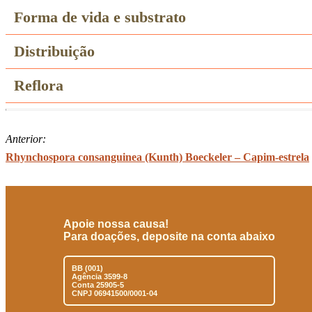
Forma de vida e substrato
Distribuição
Reflora
Anterior:
Rhynchospora consanguinea (Kunth) Boeckeler – Capim-estrela
Apoie nossa causa!
Para doações, deposite na conta abaixo
BB (001)
Agência 3599-8
Conta 25905-5
CNPJ 06941500/0001-04