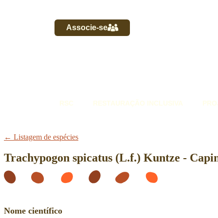
Associe-se
RSC
RESTAURAÇÃO INCLUSIVA
PRO
← Listagem de espécies
Trachypogon spicatus (L.f.) Kuntze - Capi
Nome científico