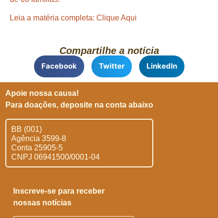
Leia a matéria completa:
Clique Aqui
Compartilhe a notícia
Facebook
Twitter
LinkedIn
Apoie nossa causa!
Para doações, deposite na conta abaixo
BB (001)
Agência 3599-8
Conta 25905-5
CNPJ 06941500/0001-04
Inscreve-se para receber
nossas notícias