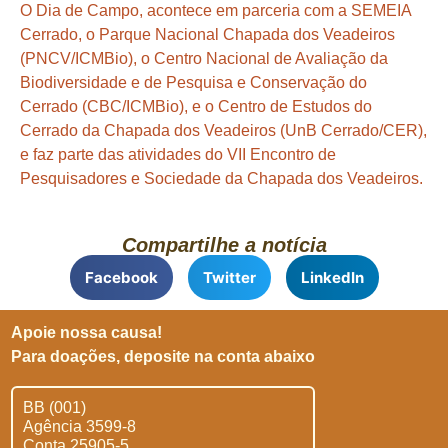
O Dia de Campo, acontece em parceria com a SEMEIA
Cerrado, o Parque Nacional Chapada dos Veadeiros
(PNCV/ICMBio), o Centro Nacional de Avaliação da
Biodiversidade e de Pesquisa e Conservação do
Cerrado (CBC/ICMBio), e o Centro de Estudos do
Cerrado da Chapada dos Veadeiros (UnB Cerrado/CER),
e faz parte das atividades do VII Encontro de
Pesquisadores e Sociedade da Chapada dos Veadeiros.
Compartilhe a notícia
Facebook
Twitter
LinkedIn
Apoie nossa causa!
Para doações, deposite na conta abaixo
BB (001)
Agência 3599-8
Conta 25905-5