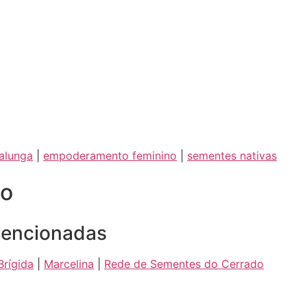
alunga
|
empoderamento feminino
|
sementes nativas
ão
Mencionadas
Brígida
|
Marcelina
|
Rede de Sementes do Cerrado