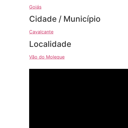
Goiás
Cidade / Município
Cavalcante
Localidade
Vão do Moleque