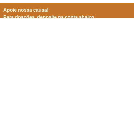
Apoie nossa causa!
Para doações, deposite na conta abaixo
BB (001)
Agência 3599-8
Conta 25905-5
CNPJ 06941500/0001-04
Inscreve-se para receber
nossas notícias
Enviar
SEPN 513, nº 38, bl. D, sl. 102,
Edifício Imperador,
Asa Norte,
Brasília/ DF. CEP 70769-900.