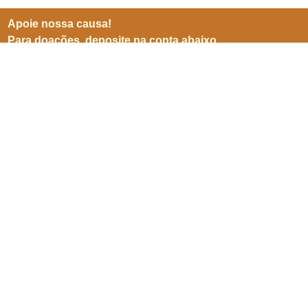
Apoie nossa causa!
Para doações, deposite na conta abaixo
BB (001)
Agência 3599-8
Conta 25905-5
CNPJ 06941500/0001-04
Inscreve-se para receber
nossas notícias
Enviar
SEPN 513, nº 38, bl. D, sl. 102,
Edifício Imperador,
Asa Norte,
Brasília/ DF. CEP 70769-900.