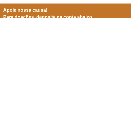
Apoie nossa causa!
Para doações, deposite na conta abaixo
BB (001)
Agência 3599-8
Conta 25905-5
CNPJ 06941500/0001-04
Inscreve-se para receber
nossas notícias
Enviar
SEPN 513, nº 38, bl. D, sl. 102,
Edifício Imperador,
Asa Norte,
Brasília/ DF. CEP 70769-900.