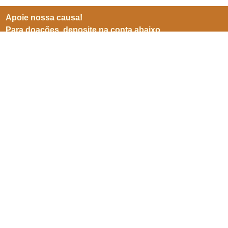
Apoie nossa causa!
Para doações, deposite na conta abaixo
BB (001)
Agência 3599-8
Conta 25905-5
CNPJ 06941500/0001-04
Inscreve-se para receber
nossas notícias
Enviar
SEPN 513, nº 38, bl. D, sl. 102,
Edifício Imperador,
Asa Norte,
Brasília/ DF. CEP 70769-900.