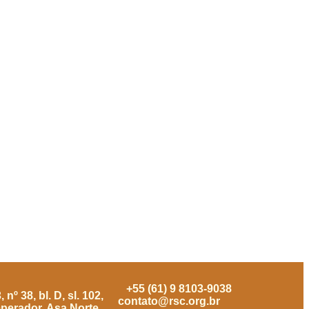
+55 (61) 9 8103-9038
nº 38, bl. D, sl. 102,
contato@rsc.org.br
mperador, Asa Norte,