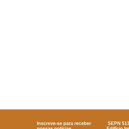
Inscreve-se para receber
SEPN 513, 
nossas notícias
Edifício I