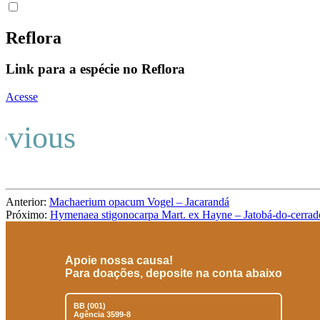
Reflora
Link para a espécie no Reflora
Acesse
Anterior:
Machaerium opacum Vogel – Jacarandá
Próximo:
Hymenaea stigonocarpa Mart. ex Hayne – Jatobá-do-cerrad
Apoie nossa causa!
Para doações, deposite na conta abaixo
BB (001)
Agência 3599-8