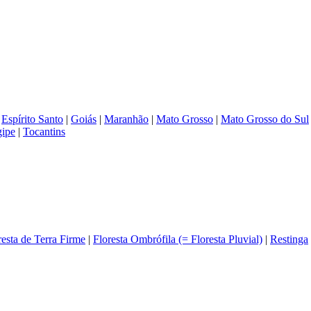
|
Espírito Santo
|
Goiás
|
Maranhão
|
Mato Grosso
|
Mato Grosso do Sul
gipe
|
Tocantins
resta de Terra Firme
|
Floresta Ombrófila (= Floresta Pluvial)
|
Restinga