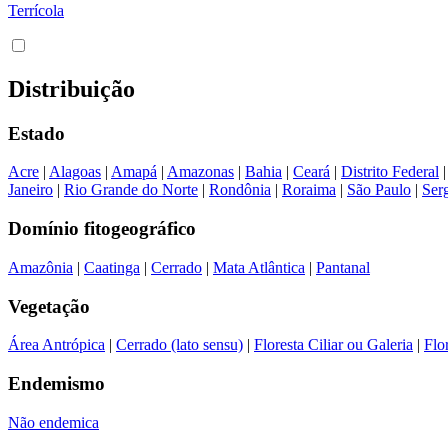
Terrícola
Distribuição
Estado
Acre
|
Alagoas
|
Amapá
|
Amazonas
|
Bahia
|
Ceará
|
Distrito Federal
Janeiro
|
Rio Grande do Norte
|
Rondônia
|
Roraima
|
São Paulo
|
Ser
Domínio fitogeográfico
Amazônia
|
Caatinga
|
Cerrado
|
Mata Atlântica
|
Pantanal
Vegetação
Área Antrópica
|
Cerrado (lato sensu)
|
Floresta Ciliar ou Galeria
|
Flo
Endemismo
Não endemica