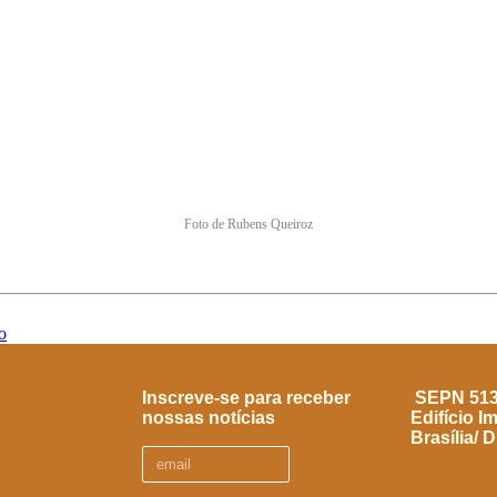
Foto de Rubens Queiroz
o
Inscreve-se para receber
SEPN 513, 
nossas notícias
Edifício I
Brasília/ 