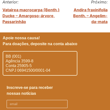
Anterior:
Próximo:
Vatairea macrocarpa (Benth.)
Andira fraxinifolia
Ducke – Amargoso-árvore,
Benth. – Angelim-
Passarinhão
da-mata
Apoie nossa causa!
Para doações, deposite na conta abaixo
BB (001)
Agência 3599-8
Conta 25905-5
CNPJ 06941500/0001-04
Inscreve-se para receber
nossas notícias