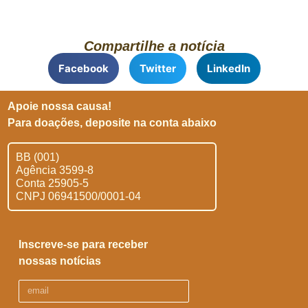
Compartilhe a notícia
Facebook
Twitter
LinkedIn
Apoie nossa causa!
Para doações, deposite na conta abaixo
BB (001)
Agência 3599-8
Conta 25905-5
CNPJ 06941500/0001-04
Inscreve-se para receber
nossas notícias