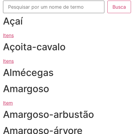
Busca
Açaí
Itens
Açoita-cavalo
Itens
Almécegas
Amargoso
Item
Amargoso-arbustão
Amargoso-árvore