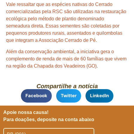
Vale ressaltar que as espécies nativas do Cerrado
comercializadas pela RSC são utilizadas na restauração
ecológica pelo método de plantio denominado
semeadura direta. Essas sementes são coletadas por
pequenos produtores rurais, assentados e quilombolas
que integram a Associação Cerrado de Pé.
Além da conservação ambiental, a iniciativa gera o
complemento de renda de mais de 60 famílias que vivem
na região da Chapada dos Veadeiros (GO).
Compartilhe a notícia
Facebook
Twitter
LinkedIn
Apoie nossa causa!
Para doações, deposite na conta abaixo