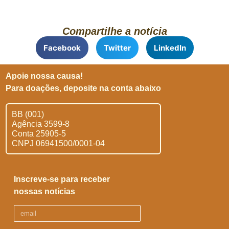
Compartilhe a notícia
Facebook
Twitter
LinkedIn
Apoie nossa causa!
Para doações, deposite na conta abaixo
BB (001)
Agência 3599-8
Conta 25905-5
CNPJ 06941500/0001-04
Inscreve-se para receber
nossas notícias