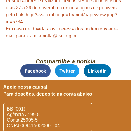
Pesquisadores é realizado pelo ICMBio e acontece dos
dias 27 a 29 de novembro com inscrições disponíveis
pelo link:
http://ava.icmbio.gov.br/mod/page/view.php?
id=5734
Em caso de dúvidas, os interessados podem enviar e-
mail para:
camilamotta@rsc.org.br
Compartilhe a notícia
Facebook
Twitter
LinkedIn
Apoie nossa causa!
Para doações, deposite na conta abaixo
BB (001)
Agência 3599-8
Conta 25905-5
CNPJ 06941500/0001-04