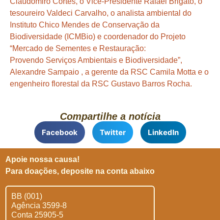
Claudomiro Cortes, o Vice-Presidente Rafael Brigato, o
tesoureiro Valdeci Carvalho, o analista ambiental do
Instituto Chico Mendes de Conservação da
Biodiversidade (ICMBio) e coordenador do Projeto
“Mercado de Sementes e Restauração:
Provendo Serviços Ambientais e Biodiversidade”,
Alexandre Sampaio , a gerente da RSC Camila Motta e o
engenheiro florestal da RSC Gustavo Barros Rocha.
Compartilhe a notícia
Facebook
Twitter
LinkedIn
Apoie nossa causa!
Para doações, deposite na conta abaixo
BB (001)
Agência 3599-8
Conta 25905-5