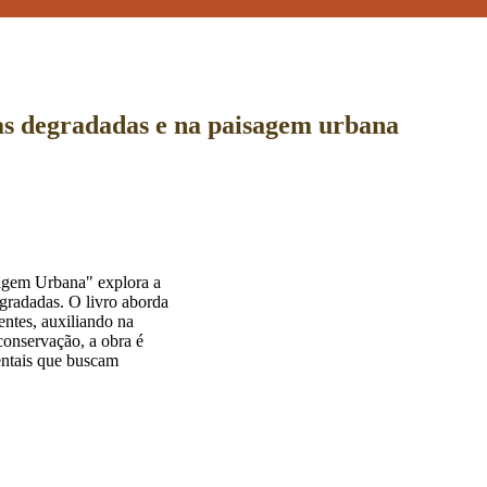
as degradadas e na paisagem urbana
agem Urbana" explora a
gradadas. O livro aborda
entes, auxiliando na
conservação, a obra é
ientais que buscam