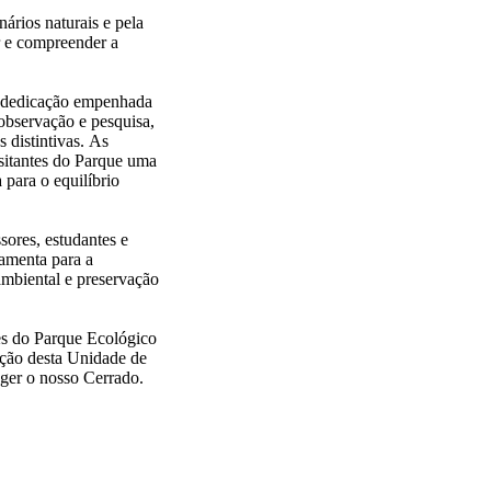
ários naturais e pela
r e compreender a
 a dedicação empenhada
observação e pesquisa,
 distintivas. As
isitantes do Parque uma
para o equilíbrio
sores, estudantes e
amenta para a
ambiental e preservação
es do Parque Ecológico
ação desta Unidade de
eger o nosso Cerrado.