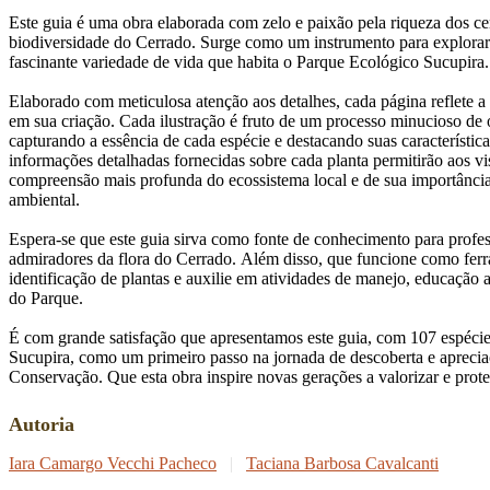
Este guia é uma obra elaborada com zelo e paixão pela riqueza dos cen
biodiversidade do Cerrado. Surge como um instrumento para explora
fascinante variedade de vida que habita o Parque Ecológico Sucupira.
Elaborado com meticulosa atenção aos detalhes, cada página reflete
em sua criação. Cada ilustração é fruto de um processo minucioso de 
capturando a essência de cada espécie e destacando suas características
informações detalhadas fornecidas sobre cada planta permitirão aos v
compreensão mais profunda do ecossistema local e de sua importância 
ambiental.
Espera-se que este guia sirva como fonte de conhecimento para profes
admiradores da flora do Cerrado. Além disso, que funcione como ferr
identificação de plantas e auxilie em atividades de manejo, educação 
do Parque.
É com grande satisfação que apresentamos este guia, com 107 espéci
Sucupira, como um primeiro passo na jornada de descoberta e apreci
Conservação. Que esta obra inspire novas gerações a valorizar e prot
Autoria
Iara Camargo Vecchi Pacheco
|
Taciana Barbosa Cavalcanti