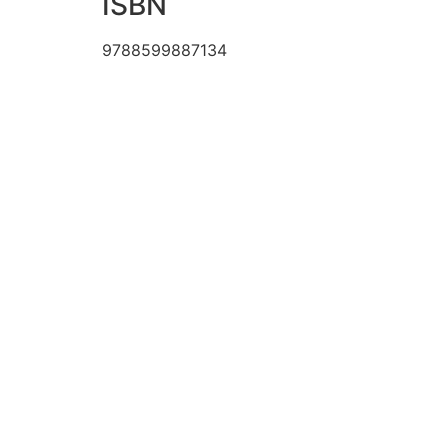
ISBN
9788599887134