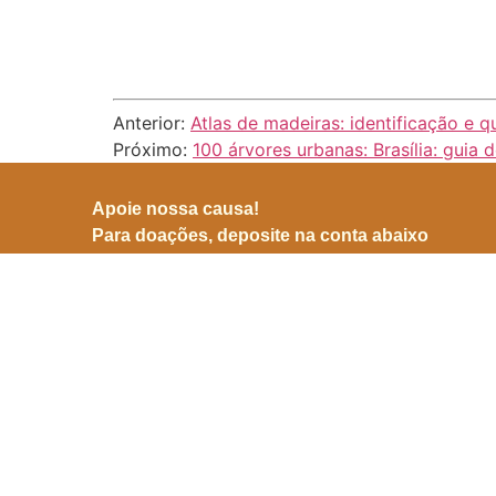
Anterior:
Atlas de madeiras: identificação e
Próximo:
100 árvores urbanas: Brasília: guia
Apoie nossa causa!
Para doações, deposite na conta abaixo
BB (001)
Agência 3599-8
Conta 25905-5
CNPJ 06941500/0001-04