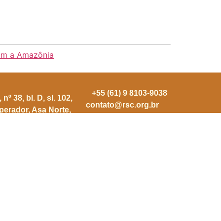
com a Amazônia
+55 (61) 9 8103-9038
nº 38, bl. D, sl. 102,
contato@rsc.org.br
mperador, Asa Norte,
DF. CEP 70769-900.