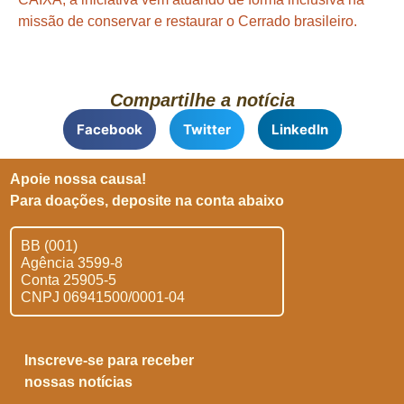
missão de conservar e restaurar o Cerrado brasileiro.
Compartilhe a notícia
Facebook
Twitter
LinkedIn
Apoie nossa causa!
Para doações, deposite na conta abaixo
BB (001)
Agência 3599-8
Conta 25905-5
CNPJ 06941500/0001-04
Inscreve-se para receber
nossas notícias