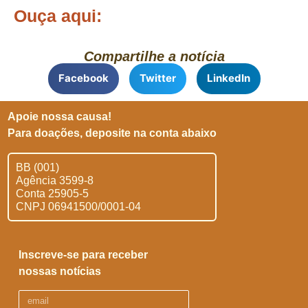
Ouça aqui:
Compartilhe a notícia
Facebook
Twitter
LinkedIn
Apoie nossa causa!
Para doações, deposite na conta abaixo
BB (001)
Agência 3599-8
Conta 25905-5
CNPJ 06941500/0001-04
Inscreve-se para receber
nossas notícias