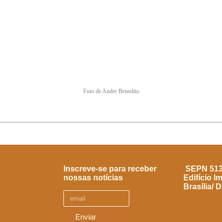
Foto de Andre Benedito
Inscreve-se para receber
SEPN 513, 
nossas notícias
Edifício I
Brasília/ 
Enviar