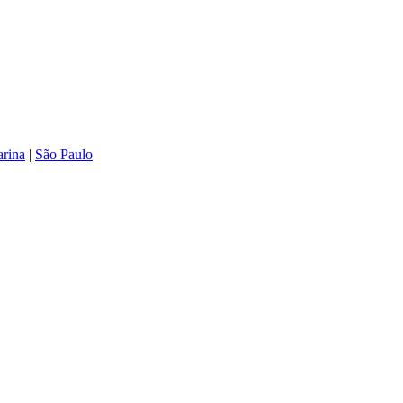
arina
|
São Paulo