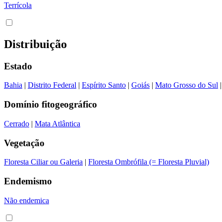
Terrícola
Distribuição
Estado
Bahia
|
Distrito Federal
|
Espírito Santo
|
Goiás
|
Mato Grosso do Sul
Domínio fitogeográfico
Cerrado
|
Mata Atlântica
Vegetação
Floresta Ciliar ou Galeria
|
Floresta Ombrófila (= Floresta Pluvial)
Endemismo
Não endemica