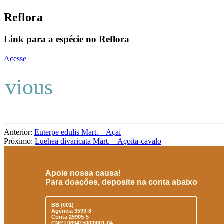
Reflora
Link para a espécie no Reflora
Acesse
Anterior:
Euterpe edulis Mart. – Açaí
Próximo:
Luehea divaricata Mart. – Açoita-cavalo
Apoie nossa causa!
Para doações, deposite na conta abaixo
BB (001)
Agência 3599-8
Conta 25905-5
CNPJ 06941500/0001-04