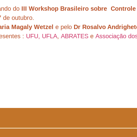
pando do
III Workshop Brasileiro sobre Control
7 de outubro.
aria Magaly Wetzel
e pelo
Dr Rosalvo Andrighet
resentes :
UFU,
UFLA
,
ABRATES
e
Associação do