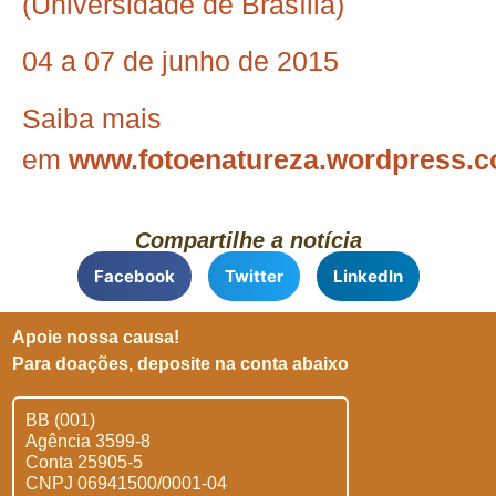
(Universidade de Brasília)
04 a 07 de junho de 2015
Saiba mais
em
www.fotoenatureza.wordpress.
Compartilhe a notícia
Facebook
Twitter
LinkedIn
Apoie nossa causa!
Para doações, deposite na conta abaixo
BB (001)
Agência 3599-8
Conta 25905-5
CNPJ 06941500/0001-04