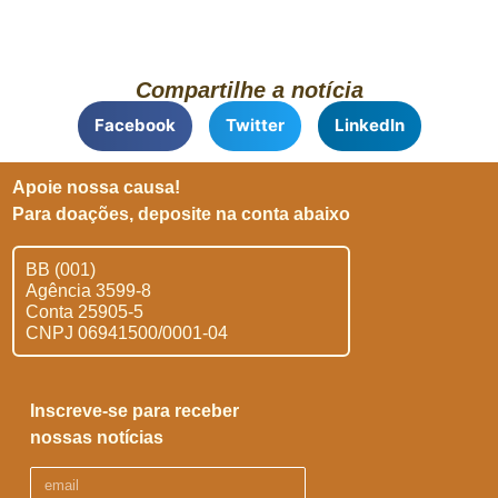
Compartilhe a notícia
Facebook
Twitter
LinkedIn
Apoie nossa causa!
Para doações, deposite na conta abaixo
BB (001)
Agência 3599-8
Conta 25905-5
CNPJ 06941500/0001-04
Inscreve-se para receber
nossas notícias