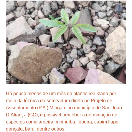
Há pouco menos de um mês do plantio realizado por
meio da técnica da semeadura direta no Projeto de
Assentamento (P.A.) Mingau, no município de São João
D’Aliança (GO), é possível perceber a germinação de
espécies como aroeira, mirindiba, lobeira, capim fiapo,
gonçalo, baru, dentre outros.