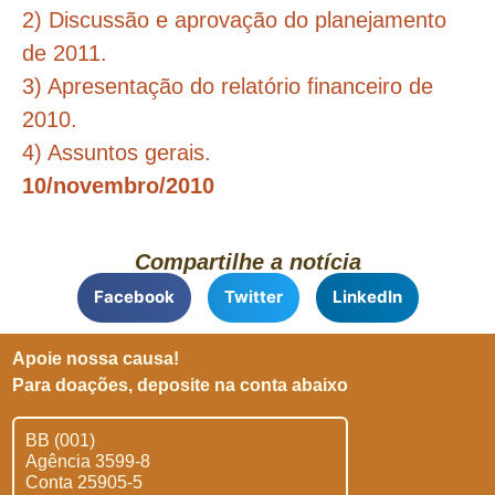
2) Discussão e aprovação do planejamento
de 2011.
3) Apresentação do relatório financeiro de
2010.
4) Assuntos gerais.
10/novembro/2010
Compartilhe a notícia
Facebook
Twitter
LinkedIn
Apoie nossa causa!
Para doações, deposite na conta abaixo
BB (001)
Agência 3599-8
Conta 25905-5