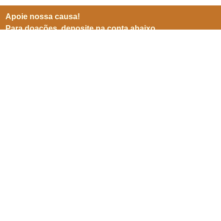
Apoie nossa causa!
Para doações, deposite na conta abaixo
BB (001)
Agência 3599-8
Conta 25905-5
CNPJ 06941500/0001-04
Inscreve-se para receber
nossas notícias
Enviar
SEPN 513, nº 38, bl. D, sl. 102,
Edifício Imperador,
Asa Norte,
Brasília/ DF. CEP 70769-900.