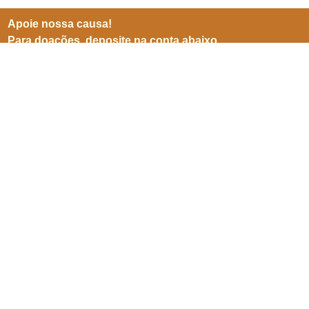
Apoie nossa causa!
Para doações, deposite na conta abaixo
BB (001)
Agência 3599-8
Conta 25905-5
CNPJ 06941500/0001-04
Inscreve-se para receber
nossas notícias
Enviar
SEPN 513, nº 38, bl. D, sl. 102,
Edifício Imperador,
Asa Norte,
Brasília/ DF. CEP 70769-900.