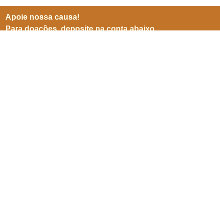
Apoie nossa causa!
Para doações, deposite na conta abaixo
BB (001)
Agência 3599-8
Conta 25905-5
CNPJ 06941500/0001-04
Inscreve-se para receber
nossas notícias
Enviar
SEPN 513, nº 38, bl. D, sl. 102,
Edifício Imperador,
Asa Norte,
Brasília/ DF. CEP 70769-900.