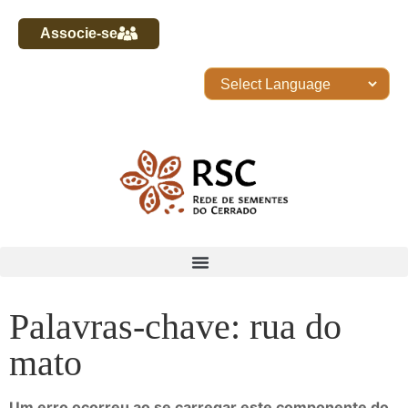
Associe-se
Palavras-chave: rua do
mato
Um erro ocorreu ao se carregar este componente do