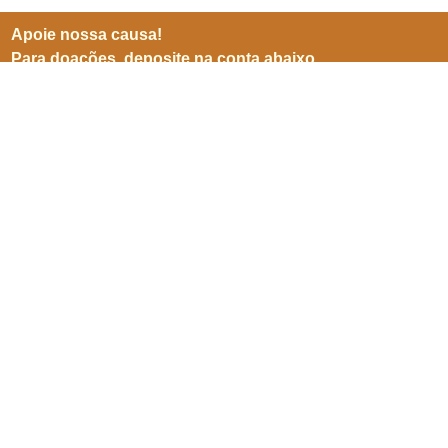
Apoie nossa causa!
Para doações, deposite na conta abaixo
BB (001)
Agência 3599-8
Conta 25905-5
CNPJ 06941500/0001-04
Inscreve-se para receber
nossas notícias
Enviar
SEPN 513, nº 38, bl. D, sl. 102,
Edifício Imperador,
Asa Norte,
Brasília/ DF. CEP 70769-900.