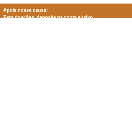
Apoie nossa causa!
Para doações, deposite na conta abaixo
BB (001)
Agência 3599-8
Conta 25905-5
CNPJ 06941500/0001-04
Inscreve-se para receber
nossas notícias
Enviar
SEPN 513, nº 38, bl. D, sl. 102,
Edifício Imperador,
Asa Norte,
Brasília/ DF. CEP 70769-900.