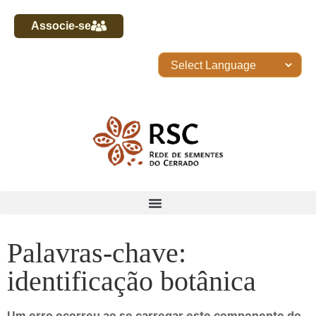
Associe-se
Palavras-chave:
identificação botânica
Um erro ocorreu ao se carregar este componente do