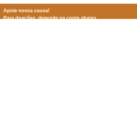
Apoie nossa causa!
Para doações, deposite na conta abaixo
BB (001)
Agência 3599-8
Conta 25905-5
CNPJ 06941500/0001-04
Inscreve-se para receber
nossas notícias
Enviar
SEPN 513, nº 38, bl. D, sl. 102,
Edifício Imperador,
Asa Norte,
Brasília/ DF. CEP 70769-900.