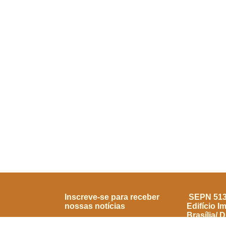
Inscreve-se para receber
SEPN 513, 
nossas notícias
Edifício I
Brasília/ 