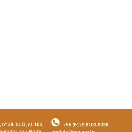
nº 38, bl. D, sl. 102,
+55 (61) 9 8103-9038
mperador, Asa Norte,
contato@rsc.org.br