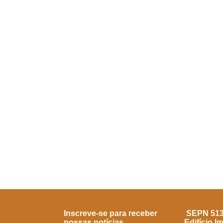
Inscreve-se para receber
SEPN 513, 
nossas notícias
Edifício I