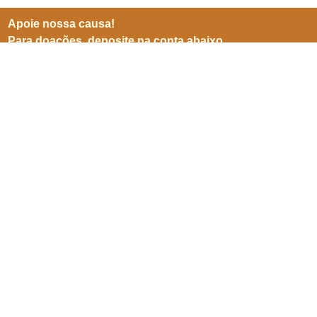
Apoie nossa causa!
Para doações, deposite na conta abaixo
BB (001)
Agência 3599-8
Conta 25905-5
CNPJ 06941500/0001-04
Inscreve-se para receber
nossas notícias
Enviar
SEPN 513, nº 38, bl. D, sl. 102,
Edifício Imperador,
Asa Norte,
Brasília/ DF. CEP 70769-900.