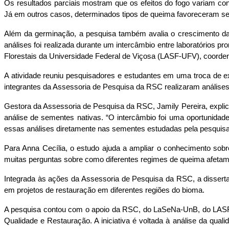
Os resultados parciais mostram que os efeitos do fogo variam 
Já em outros casos, determinados tipos de queima favoreceram s
Além da germinação, a pesquisa também avalia o crescimento das
análises foi realizada durante um intercâmbio entre laboratórios
Florestais da Universidade Federal de Viçosa (LASF-UFV), coorde
A atividade reuniu pesquisadores e estudantes em uma troca de exp
integrantes da Assessoria de Pesquisa da RSC realizaram análises 
Gestora da Assessoria de Pesquisa da RSC, Jamily Pereira, explica 
análise de sementes nativas. “O intercâmbio foi uma oportunidad
essas análises diretamente nas sementes estudadas pela pesquisa,
Para Anna Cecília, o estudo ajuda a ampliar o conhecimento sob
muitas perguntas sobre como diferentes regimes de queima afetam 
Integrada às ações da Assessoria de Pesquisa da RSC, a dissertaç
em projetos de restauração em diferentes regiões do bioma.
A pesquisa contou com o apoio da RSC, do LaSeNa-UnB, do LASF-U
Qualidade e Restauração. A iniciativa é voltada à análise da qua