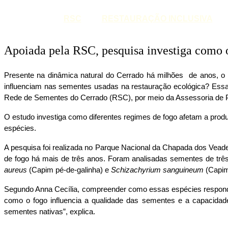
RSC
RESTAURAÇÃO INCLUSIVA
Apoiada pela RSC, pesquisa investiga como o
Presente na dinâmica natural do Cerrado há milhões  de anos, o
influenciam nas sementes usadas na restauração ecológica? Essa é
Rede de Sementes do Cerrado (RSC), por meio da Assessoria de 
O estudo investiga como diferentes regimes de fogo afetam a pro
espécies.
A pesquisa foi realizada no Parque Nacional da Chapada dos Vead
de fogo há mais de três anos. Foram analisadas sementes de três
aureus
 (Capim pé-de-galinha) e 
Schizachyrium sanguineum 
(Capim
Segundo Anna Cecília, compreender como essas espécies respondem 
como o fogo influencia a qualidade das sementes e a capacidade
sementes nativas”, explica.