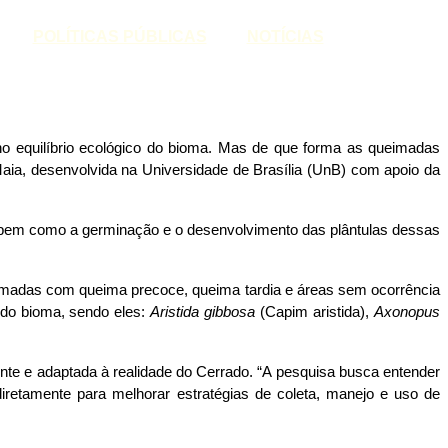
POLÍTICAS PÚBLICAS
NOTÍCIAS
o equilíbrio ecológico do bioma. Mas de que forma as queimadas 
aia, desenvolvida na Universidade de Brasília (UnB) com apoio da 
 bem como a germinação e o desenvolvimento das plântulas dessas 
imadas com queima precoce, queima tardia e áreas sem ocorrência 
do bioma, sendo eles: 
Aristida gibbosa 
(Capim aristida), 
Axonopus 
te e adaptada à realidade do Cerrado. “A pesquisa busca entender 
retamente para melhorar estratégias de coleta, manejo e uso de 