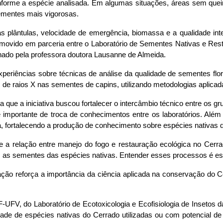
conforme a espécie analisada. Em algumas situações, áreas sem qu
ementes mais vigorosas.
 plântulas, velocidade de emergência, biomassa e a qualidade int
 promovido em parceria entre o Laboratório de Sementes Nativas e Re
nado pela professora doutora Lausanne de Almeida.
eriências sobre técnicas de análise da qualidade de sementes flore
de raios X nas sementes de capins, utilizando metodologias aplicada
que a iniciativa buscou fortalecer o intercâmbio técnico entre os g
e importante de troca de conhecimentos entre os laboratórios. Além
 fortalecendo a produção de conhecimento sobre espécies nativas d
re a relação entre manejo do fogo e restauração ecológica no Cerr
as sementes das espécies nativas. Entender esses processos é essen
ão reforça a importância da ciência aplicada na conservação do Cer
FV, do Laboratório de Ecotoxicologia e Ecofisiologia de Insetos d
lidade de espécies nativas do Cerrado utilizadas ou com potencial 