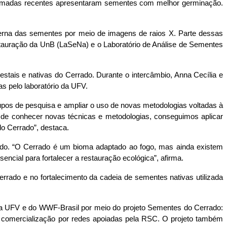
eimadas recentes apresentaram sementes com melhor germinação. 
erna das sementes por meio de imagens de raios X. Parte dessas 
stauração da UnB (LaSeNa) e o Laboratório de Análise de Sementes 
stais e nativas do Cerrado. Durante o intercâmbio, Anna Cecília e 
s pelo laboratório da UFV.
rupos de pesquisa e ampliar o uso de novas metodologias voltadas à 
 de conhecer novas técnicas e metodologias, conseguimos aplicar 
o Cerrado”, destaca.
ado. “O Cerrado é um bioma adaptado ao fogo, mas ainda existem 
cial para fortalecer a restauração ecológica”, afirma.
rado e no fortalecimento da cadeia de sementes nativas utilizada 
a UFV e do WWF-Brasil por meio do projeto Sementes do Cerrado: 
de comercialização por redes apoiadas pela RSC. O projeto também 