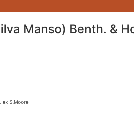
ilva Manso) Benth. & H
f. ex S.Moore