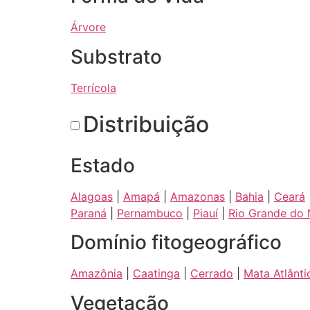
Árvore
Substrato
Terrícola
Distribuição
Estado
Alagoas
|
Amapá
|
Amazonas
|
Bahia
|
Ceará
Paraná
|
Pernambuco
|
Piauí
|
Rio Grande do 
Domínio fitogeográfico
Amazônia
|
Caatinga
|
Cerrado
|
Mata Atlânti
Vegetação