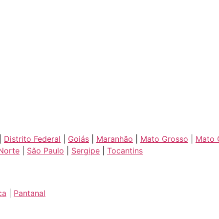
|
Distrito Federal
|
Goiás
|
Maranhão
|
Mato Grosso
|
Mato 
Norte
|
São Paulo
|
Sergipe
|
Tocantins
ca
|
Pantanal