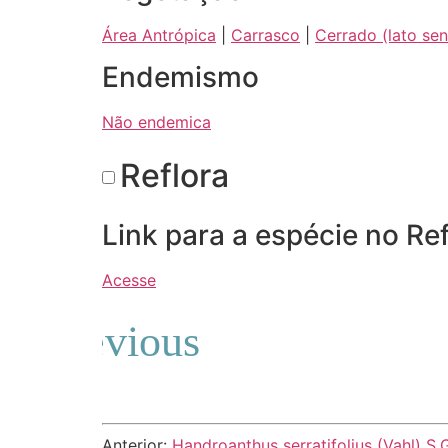
Área Antrópica
|
Carrasco
|
Cerrado (lato sen
Endemismo
Não endemica
Reflora
Link para a espécie no Ref
Acesse
Anterior:
Handroanthus serratifolius (Vahl) S