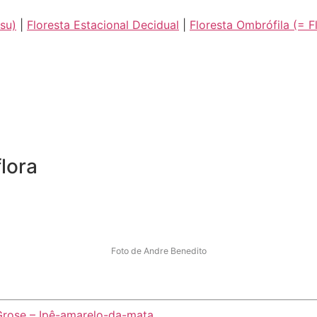
su)
|
Floresta Estacional Decidual
|
Floresta Ombrófila (= Fl
lora
Foto de Andre Benedito
.Grose – Ipê-amarelo-da-mata